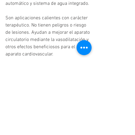
automático y sistema de agua integrado.
Son aplicaciones calientes con carácter 
terapéutico. No tienen peligros o riesgo 
de lesiones. Ayudan a mejorar el aparato 
circulatorio mediante la vasodilatación y 
otros efectos beneficiosos para el 
aparato cardiovascular.
Fuente:
 https://listindiario.com/economi
a/2007/01/27/1148/republica-
dominicana-exportara-banos-de-vapor
Ver todo
Entradas recientes