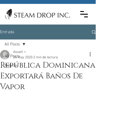
Entrada
All Posts
Assett +
All Posts
24 may 2020
2 min de lectura
República Dominicana
Noticias
Exportará Baños De
Vapor